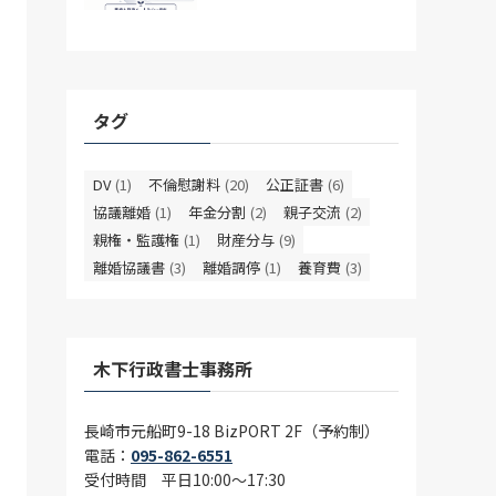
タグ
DV
(1)
不倫慰謝料
(20)
公正証書
(6)
協議離婚
(1)
年金分割
(2)
親子交流
(2)
親権・監護権
(1)
財産分与
(9)
離婚協議書
(3)
離婚調停
(1)
養育費
(3)
木下行政書士事務所
長崎市元船町9-18 BizPORT 2F（予約制）
電話：
095-862-6551
受付時間 平日10:00〜17:30