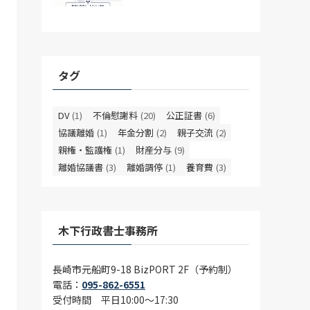
タグ
DV
(1)
不倫慰謝料
(20)
公正証書
(6)
協議離婚
(1)
年金分割
(2)
親子交流
(2)
親権・監護権
(1)
財産分与
(9)
離婚協議書
(3)
離婚調停
(1)
養育費
(3)
木下行政書士事務所
長崎市元船町9-18 BizPORT 2F（予約制）
電話：
095-862-6551
受付時間 平日10:00〜17:30