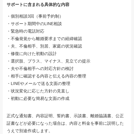
サポートに含まれる具体的な内容
・個別相談3回（事前予約制）
・サポート期間中のLINE相談
・緊急時の電話対応
・不倫発覚から離婚要求までの経緯確認
・夫、不倫相手、別居、家庭の状況確認
・修復に向けた初動の設計
・選択肢、プラス、マイナス、見立ての提示
・夫や不倫相手への対応方針の検討
・相手に確認する内容と伝える内容の整理
・LINEやメールで送る文面の整理
・状況変化に応じた方針の見直し
・初動に必要な簡易な文面の作成
正式な通知書、内容証明、誓約書、示談書、離婚協議書、公正
証書などが必要になった場合は、内容と料金を事前に説明した
うえで別途作成します。